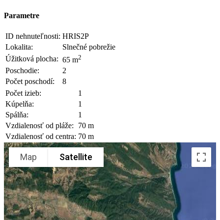
Parametre
ID nehnuteľnosti:
HRIS2P
Lokalita:
Slnečné pobrežie
2
Úžitková plocha:
65 m
Poschodie:
2
Počet poschodí:
8
Počet izieb:
1
Kúpelňa:
1
Spálňa:
1
Vzdialenosť od pláže:
70 m
Vzdialenosť od centra:
70 m
Map
Satellite