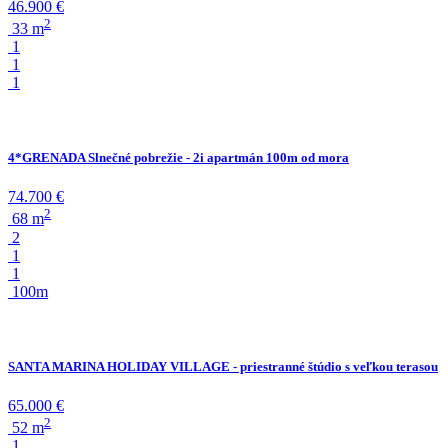
46.900 €
2
33 m
1
1
1
4*GRENADA Slnečné pobrežie - 2i apartmán 100m od mora
74.700 €
2
68 m
2
1
1
100m
SANTA MARINA HOLIDAY VILLAGE - priestranné štúdio s veľkou terasou
65.000 €
2
52 m
1