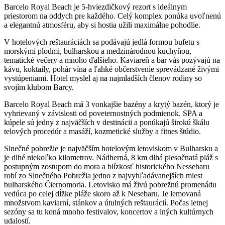
Barcelo Royal Beach je 5-hviezdičkový rezort s ideálnym
priestorom na oddych pre každého. Celý komplex ponúka uvoľnenú
a elegantnú atmosféru, aby si hostia užili maximálne pohodlie.
V hotelových reštauráciách sa podávajú jedlá formou bufetu s
morskými plodmi, bulharskou a medzinárodnou kuchyňou,
tematické večery a mnoho ďalšieho. Kaviareň a bar vás pozývajú na
kávu, koktaily, pohár vína a ľahké občerstvenie sprevádzané živými
vystúpeniami. Hotel myslel aj na najmladších členov rodiny so
svojím klubom Barcy.
Barcelo Royal Beach má 3 vonkajšie bazény a krytý bazén, ktorý je
vyhrievaný v závislosti od poveternostných podmienok. SPA a
kúpele sú jedny z najväčších v destinácii a ponúkajú širokú škálu
telových procedúr a masáží, kozmetické služby a fitnes štúdio.
Slnečné pobrežie je najväčším hotelovým letoviskom v Bulharsku a
je dlhé niekoľko kilometrov. Nádherná, 8 km dlhá piesočnatá pláž s
postupným zostupom do mora a blízkosť historického Nessebaru
robí zo Slnečného Pobrežia jedno z najvyhľadávanejších miest
bulharského Čiernomoria. Letovisko má živú pobrežnú promenádu
vedúca po celej dĺžke pláže skoro až k Nesebaru. Je lemovaná
množstvom kaviarní, stánkov a útulných reštaurácií. Počas letnej
sezóny sa tu koná mnoho festivalov, koncertov a iných kultúrnych
udalostí.