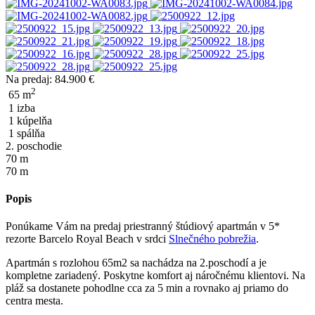
Na predaj:
84.900 €
2
65 m
1 izba
1 kúpelňa
1 spálňa
2. poschodie
70 m
70 m
Popis
Ponúkame Vám na predaj priestranný štúdiový apartmán v 5*
rezorte Barcelo Royal Beach v srdci
Slnečného pobrežia
.
Apartmán s rozlohou 65m2 sa nachádza na 2.poschodí a je
kompletne zariadený. Poskytne komfort aj náročnému klientovi. Na
pláž sa dostanete pohodlne cca za 5 min a rovnako aj priamo do
centra mesta.