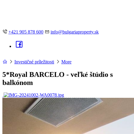
+421 905 878 600
info@bulgariaproperty.sk
Investičné príležitosti
More
5*Royal BARCELO - veľké štúdio s
balkónom