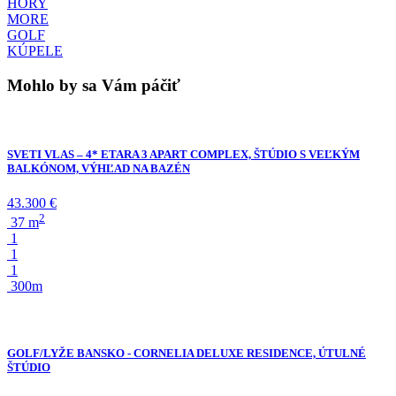
HORY
MORE
GOLF
KÚPELE
Mohlo by sa Vám páčiť
SVETI VLAS – 4* ETARA 3 APART COMPLEX, ŠTÚDIO S VEĽKÝM
BALKÓNOM, VÝHĽAD NA BAZÉN
43.300 €
2
37 m
1
1
1
300m
GOLF/LYŽE BANSKO - CORNELIA DELUXE RESIDENCE, ÚTULNÉ
ŠTÚDIO