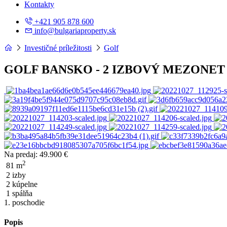
Kontakty
+421 905 878 600
info@bulgariaproperty.sk
Investičné príležitosti
Golf
GOLF BANSKO - 2 IZBOVÝ MEZONET
Na predaj:
49.900 €
2
81 m
2 izby
2 kúpelne
1 spálňa
1. poschodie
Popis