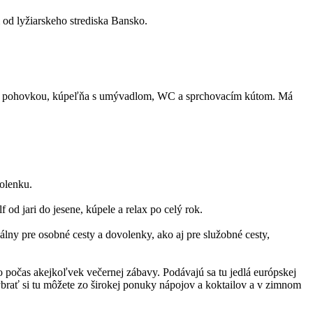
 od lyžiarskeho strediska Bansko.
acou pohovkou, kúpeľňa s umývadlom, WC a sprchovacím kútom. Má
olenku.
od jari do jesene, kúpele a relax po celý rok.
lny pre osobné cesty a dovolenky, ako aj pre služobné cesty,
bo počas akejkoľvek večernej zábavy. Podávajú sa tu jedlá európskej
brať si tu môžete zo širokej ponuky nápojov a koktailov a v zimnom