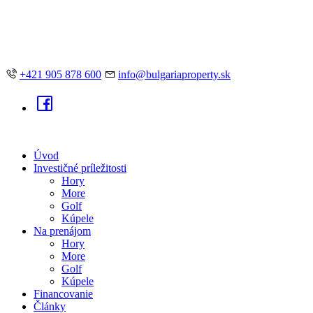
+421 905 878 600
info@bulgariaproperty.sk
Úvod
Investičné príležitosti
Hory
More
Golf
Kúpele
Na prenájom
Hory
More
Golf
Kúpele
Financovanie
Články