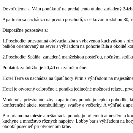
Dovoľujeme si Vám ponúknuť na predaj tento útulne zariadený 2-izbo
Apartmán sa nachádza na prvom poschodí, s celkovou rozlohou 80,53
Dispozične pozostáva z:
1.Poschodie: priestranná obývacia izba s vybavenou kuchynkou s r
balkón orientovaný na sever s výhľadom na pohorie Rila a okolité k
2.Poschodie: Spálňa, zariadená manželskou posteľou, nočnými stol
Poplatok za údržbu je 20,40 eur za m2 ročne.
Hotel Terra sa nachádza na úpätí hory Pirin s výhľadom na majestát
Hotel je otvorený celoročne a ponúka jedinečné možnosti relaxu, prvot
Moderné a priestranné izby a apartmány ponúkajú teplo a pohodlie, kt
konferenčné akcie, teambuildingy, svadby a večierky. A výhľad z apar
Bar priamo na mieste a reštaurácia ponúkajú príjemnú atmosféru a komf
kuchyne a množstvo rôznych nápojov. Lobby bar s výhľadom na hory j
období posedieť pri otvorenom krbe.