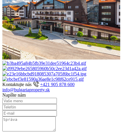
Kontaktujte nás
+421 905 878 600
info@bulgariaproperty.sk
Napíšte nám