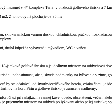
vý mezonet v 4* komplexe Terra, v blízkosti golfového ihriska a 7 km
 m2. Z toho obytná plocha je 68,35 m2.
úrou, sklokeramickou varnou doskou, chladničkou, práčkou, rozklad
omplexy.
íkmi, druhá kúpeľňa vybavená umývadlom, WC a vaňou.
ne 18-jamkové golfové ihrisko a je ideálnym miestom na oddychovú dov
riednu pohostinnosť, ale aj skvelé podmienky na lyžovanie v zime, golf 
oré by ste očakávali od štvorhviezdičkového hotela, vďaka čomu je ideá
tmánov na horu Pirin a golfové ihrisko je zaručene nádherný.
ort či už pri raňajkách a rannej káve, obede, občerstvení, večeri, ale
e príjemným miestom na oddych po lyžovaní alebo pešej turistike; vy