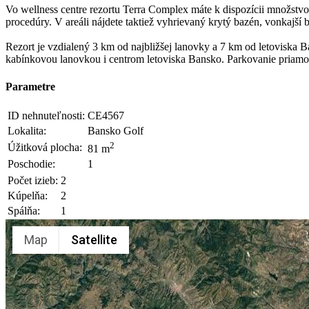
Vo wellness centre rezortu Terra Complex máte k dispozícii množstvo
procedúry. V areáli nájdete taktiež vyhrievaný krytý bazén, vonkajší 
Rezort je vzdialený 3 km od najbližšej lanovky a 7 km od letovisk
kabínkovou lanovkou i centrom letoviska Bansko. Parkovanie priamo
Parametre
ID nehnuteľnosti:
CE4567
Lokalita:
Bansko Golf
2
Úžitková plocha:
81 m
Poschodie:
1
Počet izieb:
2
Kúpelňa:
2
Spálňa:
1
Map
Satellite