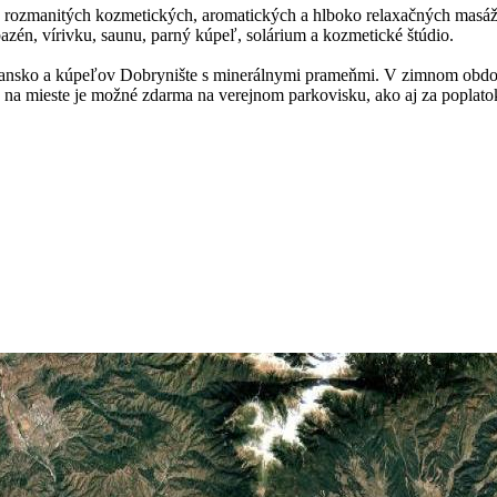
 rozmanitých kozmetických, aromatických a hlboko relaxačných masáží,
bazén, vírivku, saunu, parný kúpeľ, solárium a kozmetické štúdio.
a Bansko a kúpeľov Dobrynište s minerálnymi prameňmi. V zimnom obdo
 na mieste je možné zdarma na verejnom parkovisku, ako aj za poplat